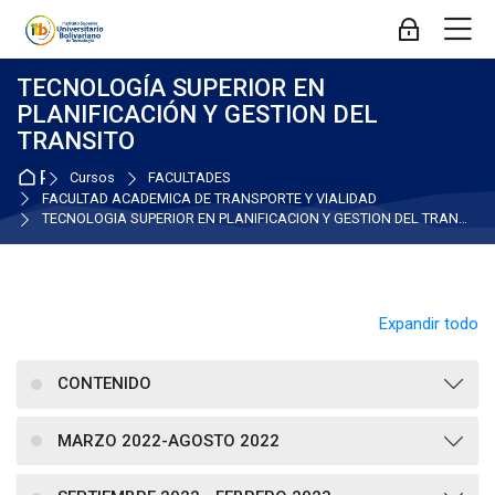
Skip to navigation
Skip to login form
Salta al contenido principal
Skip to accessibility options
Skip to footer
Skip accessibility options
M
Acceder
TECNOLOGÍA SUPERIOR EN
PLANIFICACIÓN Y GESTION DEL
TRANSITO
Página Principal
Cursos
FACULTADES
FACULTAD ACADEMICA DE TRANSPORTE Y VIALIDAD
TECNOLOGÍA SUPERIOR EN PLANIFICACIÓN Y GESTION DEL TRANSITO
Expandir todo
CONTENIDO
MARZO 2022-AGOSTO 2022