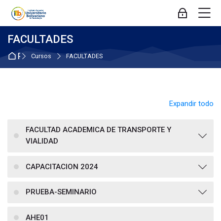
Skip to navigation
Skip to login form
Salta al contenido principal
Skip to accessibility options
Skip to footer
Skip accessibility options
M
Acceder
FACULTADES
Página Principal
Cursos
FACULTADES
Expandir todo
FACULTAD ACADEMICA DE TRANSPORTE Y
VIALIDAD
CAPACITACION 2024
PRUEBA-SEMINARIO
AHE01