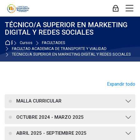
Skip to navigation
Skip to login form
Salta al contenido principal
Skip to accessibility options
Skip to footer
Skip accessibility options
M
Acceder
TÉCNICO/A SUPERIOR EN MARKETING
DIGITAL Y REDES SOCIALES
Página Principal
Cursos
FACULTADES
FACULTAD ACADEMICA DE TRANSPORTE Y VIALIDAD
TÉCNICO/A SUPERIOR EN MARKETING DIGITAL Y REDES SOCIALES
Expandir todo
MALLA CURRICULAR
OCTUBRE 2024 - MARZO 2025
ABRIL 2025 - SEPTIEMBRE 2025